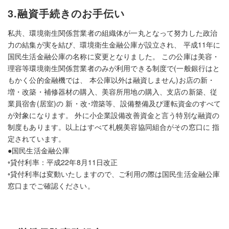
3.融資手続きのお手伝い
私共、環境衛生関係営業者の組織体が一丸となって努力した政治
力の結集が実を結び、環境衛生金融公庫が設立され、 平成11年に
国民生活金融公庫の名称に変更となりました。
この公庫は美容・
理容等環境衛生関係営業者のみが利用できる制度で(一般銀行はと
もかく公的金融機では、 本公庫以外は融資しません)お店の新・
増・改築・補修器材の購入、美容所用地の購入、支店の新築、従
業員宿舎(居室)の 新・改･増築等、設備整備及び運転資金のすべて
が対象になります。
外に小企業設備改善資金と言う特別な融資の
制度もあります。以上はすべて札幌美容協同組合がその窓口に 指
定されています。
●国民生活金融公庫
◦貸付利率：平成22年8月11日改正
◦貸付利率は変動いたしますので、ご利用の際は国民生活金融公庫
窓口までご確認ください。