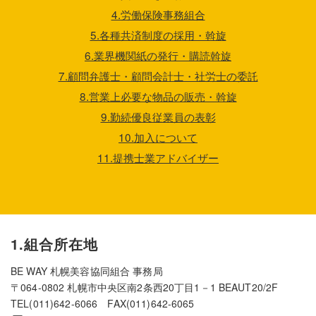
4.労働保険事務組合
5.各種共済制度の採用・斡旋
6.業界機関紙の発行・購読斡旋
7.顧問弁護士・顧問会計士・社労士の委託
8.営業上必要な物品の販売・斡旋
9.勤続優良従業員の表彰
10.加入について
11.提携士業アドバイザー
1.組合所在地
BE WAY 札幌美容協同組合 事務局
〒064-0802 札幌市中央区南2条西20丁目1－1 BEAUT20/2F
TEL(011)642-6066 FAX(011)642-6065