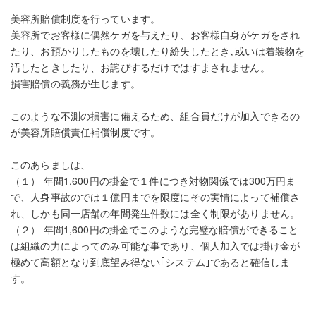
美容所賠償制度を行っています。
美容所でお客様に偶然ケガを与えたり、お客様自身がケガをされ
たり、お預かりしたものを壊したり紛失したとき､或いは着装物を
汚したときしたり、お詫びするだけではすまされません。
損害賠償の義務が生じます。
このような不測の損害に備えるため、組合員だけが加入できるの
が美容所賠償責任補償制度です。
このあらましは、
（１） 年間1,600円の掛金で１件につき対物関係では300万円ま
で、人身事故のでは１億円までを限度にその実情によって補償さ
れ、しかも同一店舗の年間発生件数には全く制限がありません。
（２） 年間1,600円の掛金でこのような完璧な賠償ができること
は組織の力によってのみ可能な事であり、個人加入では掛け金が
極めて高額となり到底望み得ない｢システム｣であると確信しま
す。