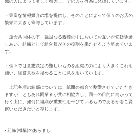
織の力によって著しく増大し、その力を有為に発揮しています。
・豊富な情報媒介の場を提供し、そのことによって個々のお店の
繁栄に大きく寄与しています。
・運命共同体の下、強固なる親睦の中においてお互いが切磋琢磨
しあい、組織として組合員がその役割を果たせるよう努めていま
す。
・個々では意志決定の難しいものを組織の力により大きくこれを
補い、経営意欲を揚めることに意を用いています。
上記各項の細部については、紙面の都合で割愛させていただき
ますが、ともあれ同業者が共に相協力し、同一の目的に向かって
行く上に、如何に組織が重要性を帯びているものであるかをご賢
察いただきたいと存じます。
•
組織(機構)のあらまし