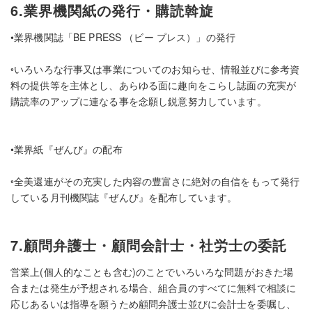
6.業界機関紙の発行・購読斡旋
•業界機関誌「BE PRESS （ビー プレス）」の発行
◦いろいろな行事又は事業についてのお知らせ、情報並びに参考資
料の提供等を主体とし、あらゆる面に趣向をこらし誌面の充実が
購読率のアップに連なる事を念願し鋭意努力しています。
•業界紙『ぜんび』の配布
◦全美還連がその充実した内容の豊富さに絶対の自信をもって発行
している月刊機関誌『ぜんび』を配布しています。
7.顧問弁護士・顧問会計士・社労士の委託
営業上(個人的なことも含む)のことでいろいろな問題がおきた場
合または発生が予想される場合、組合員のすべてに無料で相談に
応じあるいは指導を願うため顧問弁護士並びに会計士を委嘱し、