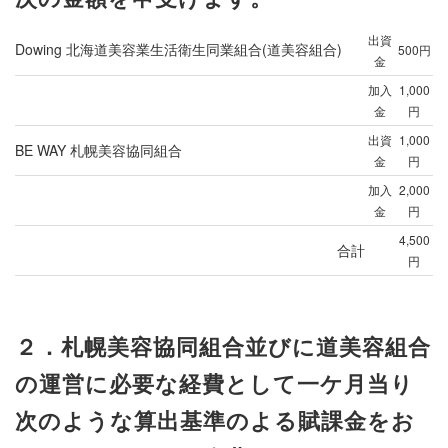
出資
Dowing 北海道美容業生活衛生同業組合(道美容組合)
500円
金
加入
1,000
金
円
出資
1,000
BE WAY 札幌美容協同組合
金
円
加入
2,000
金
円
4,500
合計
円
２．札幌美容協同組合並びに道美容組合
の運営に必要な経費として一ケ月当り
次のような算出基準のよる賦課金をお