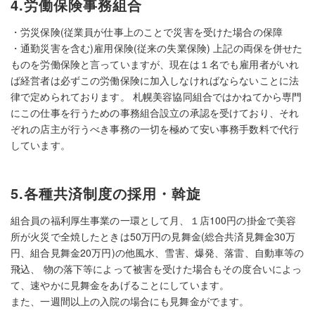
4.労働保険事務組合
・労災保険(従業員が仕事上のことで災害を受けた場合の保障
・通勤災害を含む)雇用保険(従来の失業保険) 上記の両保を併せた
ものを労働保険と言っていますが、現在は１名でも雇用者がいれ
ば経営者は必ずこの労働保険に加入しなければならないことに法
律で定められております。 札幌美容協同組合ではかねてから専門
にこの仕事を行うための事務組合設立の承認を受けており、それ
ぞれの店主が行うべき事務の一切を極めて安い事務手数料で代行
しています。
5.各種共済制度の採用・斡旋
組合員の福利厚生事業の一環として月、１店100円の掛金で美容
所が火災で全焼したときは50万円の見舞金(総合共済見舞金30万
円、組合見舞金20万円)の他風水、雪害、爆発、落雷、自動車等の
飛込、 物の落下等によって被害を受けた場合もその度合いによっ
て、速やかに見舞金をあげることにしています。
また、一週間以上の入院の場合にも見舞金がでます。